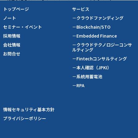
トップページ
サービス
ノート
－クラウドファンディング
セミナー・イベント
－Blockchain/STO
採用情報
－Embedded Finance
会社情報
－クラウドテクノロジーコンサ
ルティング
お問合せ
－Fintechコンサルティング
－本人確認（JPKI）
－系統用蓄電池
－RPA
情報セキュリティ基本方針
プライバシーポリシー