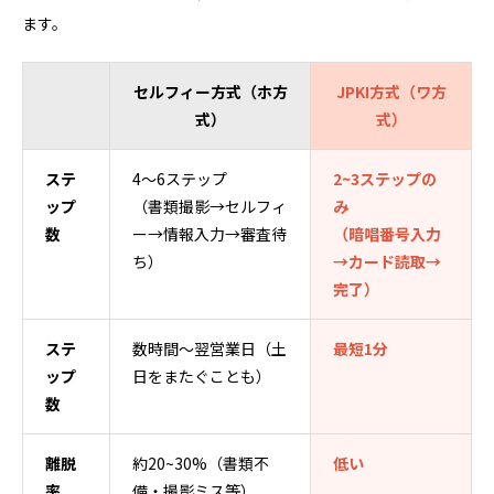
ます。
セルフィー方式（ホ方
JPKI方式（ワ方
式）
式）
ステ
4～6ステップ
2~3ステップの
ップ
（書類撮影→セルフィ
み
数
ー→情報入力→審査待
（暗唱番号入力
ち）
→カード読取→
完了）
ステ
数時間～翌営業日（土
最短1分
ップ
日をまたぐことも）
数
離脱
約20~30%（書類不
低い
率
備・撮影ミス等）