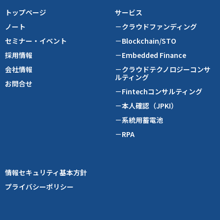
トップページ
サービス
ノート
－クラウドファンディング
セミナー・イベント
－Blockchain/STO
採用情報
－Embedded Finance
会社情報
－クラウドテクノロジーコンサ
ルティング
お問合せ
－Fintechコンサルティング
－本人確認（JPKI）
－系統用蓄電池
－RPA
情報セキュリティ基本方針
プライバシーポリシー