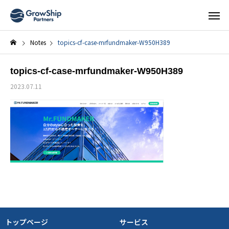
Notes
topics-cf-case-mrfundmaker-W950H389
topics-cf-case-mrfundmaker-W950H389
2023.07.11
トップページ
サービス