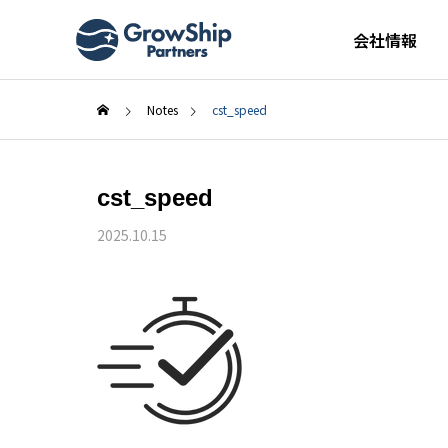
会社情報
Notes
cst_speed
cst_speed
2025.10.15