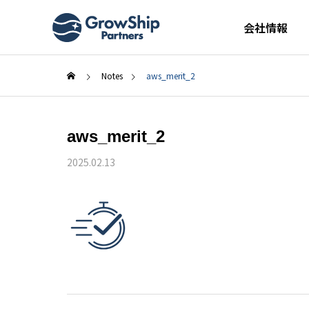
会社情報
Notes
aws_merit_2
aws_merit_2
2025.02.13