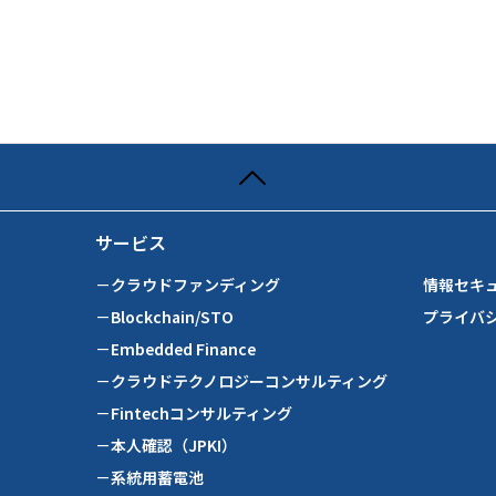
サービス
－クラウドファンディング
情報セキ
－Blockchain/STO
プライバ
－Embedded Finance
－クラウドテクノロジーコンサルティング
－Fintechコンサルティング
－本人確認（JPKI）
－系統用蓄電池