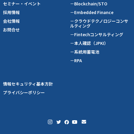
セミナー・イベント
－Blockchain/STO
採用情報
－Embedded Finance
会社情報
－クラウドテクノロジーコンサ
ルティング
お問合せ
－Fintechコンサルティング
－本人確認（JPKI）
－系統用蓄電池
－RPA
情報セキュリティ基本方針
プライバシーポリシー