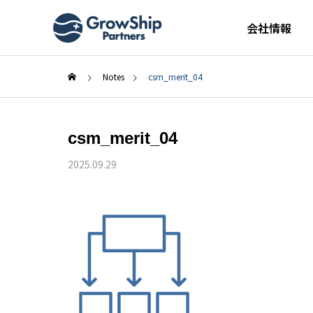
会社情報
Notes
csm_merit_04
csm_merit_04
2025.09.29