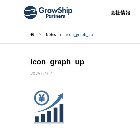
会社情報
Notes
icon_graph_up
icon_graph_up
2025.07.07