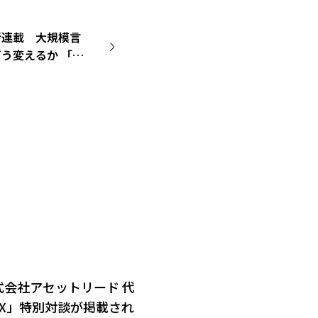
新連載 大規模言
う変えるか 「日
トします
式会社アセットリード 代
DX」特別対談が掲載され