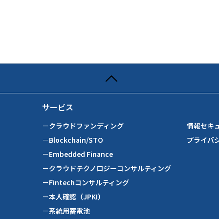
サービス
－クラウドファンディング
情報セキ
－Blockchain/STO
プライバ
－Embedded Finance
－クラウドテクノロジーコンサルティング
－Fintechコンサルティング
－本人確認（JPKI）
－系統用蓄電池