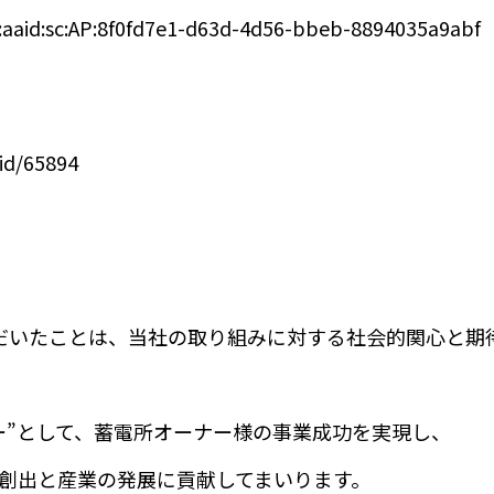
n:aaid:sc:AP:8f0fd7e1-d63d-4d56-bbeb-8894035a9abf
id/65894
だいたことは、当社の取り組みに対する社会的関心と期
ー”として、蓄電所オーナー様の事業成功を実現し、
創出と産業の発展に貢献してまいります。