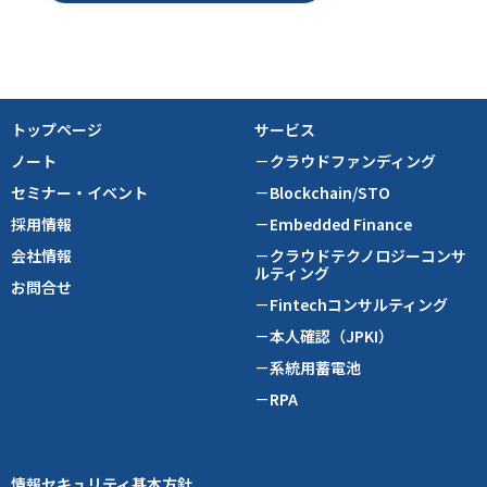
トップページ
サービス
ノート
－クラウドファンディング
セミナー・イベント
－Blockchain/STO
採用情報
－Embedded Finance
会社情報
－クラウドテクノロジーコンサ
ルティング
お問合せ
－Fintechコンサルティング
－本人確認（JPKI）
－系統用蓄電池
－RPA
情報セキュリティ基本方針