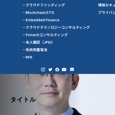
－クラウドファンディング
情報セキ
－Blockchain/STO
プライバ
－Embedded Finance
－クラウドテクノロジーコンサルティング
－Fintechコンサルティング
－本人確認（JPKI）
－系統用蓄電池
－RPA
タイトル