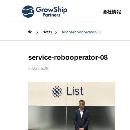
会社情報
Notes
service-robooperator-08
service-robooperator-08
2023.06.29