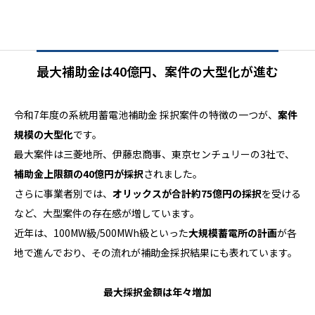
最大補助金は40億円、案件の大型化が進む
令和7年度の系統用蓄電池補助金 採択案件の特徴の一つが、
案件
規模の大型化
です。
最大案件は三菱地所、伊藤忠商事、東京センチュリーの3社で、
補助金上限額の40億円が採択
されました。
さらに事業者別では、
オリックスが合計約75億円の採択
を受ける
など、大型案件の存在感が増しています。
近年は、100MW級/500MWh級といった
大規模蓄電所の計画
が各
地で進んでおり、その流れが補助金採択結果にも表れています。
最大採択金額は年々増加