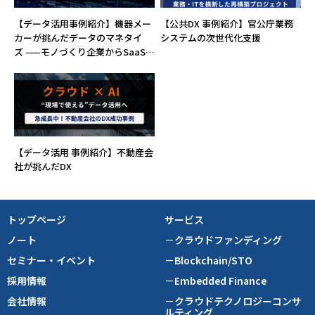
【データ活用事例紹介】機器メー
【公共DX 事例紹介】官公庁業務
カーが挑んだデータのマネタイ
システムの次世代化支援
ズ ——モノづくり企業からSaaS企
業へ、業界初への挑戦
【データ活用 事例紹介】不動産会
社が挑んだDX
トップページ
サービス
ノート
－クラウドファンディング
セミナー・イベント
－Blockchain/STO
採用情報
－Embedded Finance
会社情報
－クラウドテクノロジーコンサ
ルティング